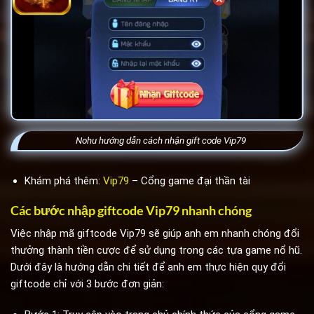
Nohu hướng dẫn cách nhận gift code Vip79
Khám phá thêm:
Vip79
– Cổng game đại thần tài
Các bước nhập giftcode Vip79 nhanh chóng
Việc nhập mã giftcode Vip79 sẽ giúp anh em nhanh chóng đổi
thưởng thành tiền cược để sử dụng trong các tựa game nổ hũ.
Dưới đây là hướng dẫn chi tiết để anh em thực hiện quy đổi
giftcode chỉ với 3 bước đơn giản: