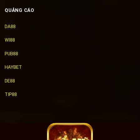
Xỉu
có
VND
Điển
HITCLUB
bình
Mới
Của
|
luận
QUẢNG CÁO
2026
Cổng
Sảnh
ở
Game
Cược
Nổ
Bom
Đông
Hũ
Tấn
Khách
Tây
B52
DA88
Nhất
Du
Của
Ký
HIT
|
CLUB
Game
WI88
Slot
Hấp
Dẫn
PUB88
2026,
Dễ
Trúng
Jackpot
HAYBET
DE88
TIP88