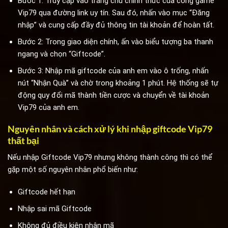
Bước 1: Truy cập vào trang chủ chính thức của cổng game
Vip79 qua đường link uy tín. Sau đó, nhấn vào mục “Đăng
nhập” và cung cấp đầy đủ thông tin tài khoản để hoàn tất.
Bước 2: Trong giao diện chính, ấn vào biểu tượng ba thanh
ngang và chọn “Giftcode”.
Bước 3: Nhập mã giftcode của anh em vào ô trống, nhấn
nút “Nhận Quà” và chờ trong khoảng 1 phút. Hệ thống sẽ tự
động quy đổi mã thành tiền cược và chuyển về tài khoản
Vip79 của anh em.
Nguyên nhân và cách xử lý khi nhập giftcode Vip79
thất bại
Nếu nhập Giftcode Vip79 nhưng không thành công thì có thể
gặp một số nguyên nhân phổ biến như:
Giftcode hết hạn
Nhập sai mã Giftcode
Không đủ điều kiện nhận mã