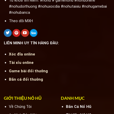
Từ khoá tìm kiếm: #nohu # gamenohu #nohuonline
#nohudoithuong #nohuxocdia #nohutaixiu #nohugamebai
#nohubanca
Theo dõi MXH
LIÊN MINH UY TÍN HÀNG ĐẦU:
Xóc đĩa online
Tài xỉu online
Game bài đổi thưởng
Bắn cá đổi thưởng
GIỚI THIỆU NỔ HŨ
DANH MỤC
Về Chúng Tôi
Bắn Cá Nổ Hũ