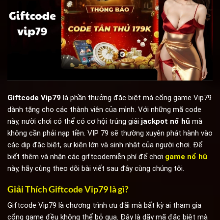
Giftcode Vip79
là phần thưởng đặc biệt mà cổng game Vip79
dành tặng cho các thành viên của mình. Với những mã code
này, nười chơi có thể có cơ hội trúng giải
jackpot nổ hũ
mà
không cần phải nạp tiền. VIP 79 sẽ thường xuyên phát hành vào
các dịp đặc biệt, sự kiện lớn và sinh nhật của người chơi. Để
biết thêm và nhận các giftcodemiễn phí để chơi
game nổ hũ
này, hãy cùng theo dõi bài viết sau đây cùng chúng tôi.
Giải Thích Giftcode Vip79 là gì?
Giftcode Vip79 là chương trình ưu đãi mà bất kỳ ai tham gia
cổng game đều không thể bỏ qua. Đây là dãy mã đặc biệt mà