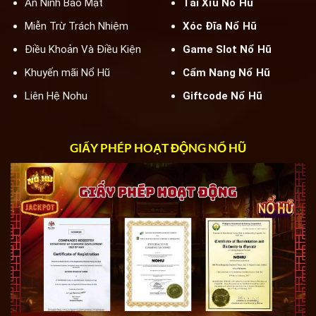
An Ninh Bảo Mật
Tài Xỉu Nổ Hũ
Miễn Trừ Trách Nhiệm
Xóc Đĩa Nổ Hũ
Điều Khoản Và Điều Kiện
Game Slot Nổ Hũ
Khuyến mãi Nổ Hũ
Cẩm Nang Nổ Hũ
Liên Hệ Nohu
Giftcode Nổ Hũ
GIẤY PHÉP HOẠT ĐỘNG NỔ HŨ