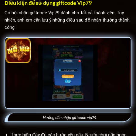
Điều kiện để sử dụng giftcode Vip79
Cơ hội nhận giftcode Vip79 dành cho tất cả thành viên. Tuy
nhiên, anh em cần lưu ý những điều sau để nhận thưởng thành
công:
Hướng dẫn nhập giftcode vip79
Thực hiện đầy đủ các bước yêu cầu: Người chơi cần hoàn