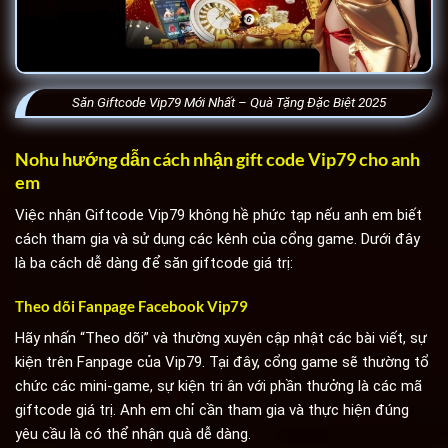
Săn Giftcode Vip79 Mới Nhất – Quà Tặng Đặc Biệt 2025
Nohu hướng dẫn cách nhận gift code Vip79 cho anh
em
Việc nhận Giftcode Vip79 không hề phức tạp nếu anh em biết
cách tham gia và sử dụng các kênh của cổng game. Dưới đây
là ba cách dễ dàng để săn giftcode giá trị:
Theo dõi Fanpage Facebook Vip79
Hãy nhấn “Theo dõi” và thường xuyên cập nhật các bài viết, sự
kiện trên Fanpage của Vip79. Tại đây, cổng game sẽ thường tổ
chức các mini-game, sự kiện tri ân với phần thưởng là các mã
giftcode giá trị. Anh em chỉ cần tham gia và thực hiện đúng
yêu cầu là có thể nhận quà dễ dàng.