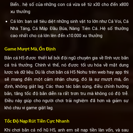
Biển… hệ số của những con cá vừa sẽ từ x30 cho đến x800
xu thưởng
Cá lớn: bạn sẽ tiêu diệt những sinh vật to lớn như Cá Voi, Cá
Nhà Táng, Cá Mập Đầu Búa, Nàng Tiên Cá…Hệ số thưởng
cao nhất cho cá lớn lên đến x10.000 xu thưởng
Game Mượt Mà, Ổn Định
Bắn cá H5 được thiết kế bởi đội ngũ chuyên gia về lĩnh vực bắn
cá trả thưởng. Chính vì thế, nó được tối ưu hóa về mặt dung
lược và dữ liệu. Dù là chơi bắn cá H5 Nohu trên web hay app thì
sẽ mang đến một cảm nhận chung, đó là sự mượt mà, ổn
định, không giật lag. Các thao tác bắn súng, điều chỉnh hướng
bắn, tăng tốc độ bắn diễn ra rất trơn tru mà không có độ trễ.
Điều này giúp cho người chơi trải nghiệm đã hơn và giảm sự
khó chịu vi game giật lag.
Tốc Độ Nạp Rút Tiền Cực Nhanh
Khi chơi bắn cá nổ hũ H5, anh em sẽ nạp tiền làn vốn, và sau