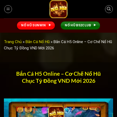
Bỏ
qua
nội
dung
NỔ HŨ SUNWIN
NỔ HŨ B52CLUB
Trang Chủ
»
Bắn Cá Nổ Hũ
»
Bắn Cá H5 Online – Cơ Chế Nổ Hũ
Chục Tỷ Đồng VND Mới 2026
Bắn Cá H5 Online – Cơ Chế Nổ Hũ
Chục Tỷ Đồng VND Mới 2026