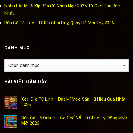
Nohu Bật Mí Bí Kíp Bắn Cá Nhân Ngư 2025 Từ Cao Thủ Bậc
Nhất
Bắn Cá Tài Lộc – Bí Kíp Chơi Hay, Quay Hũ Mỏi Tay 2026
DANH MỤC
Danh
mục
BÀI VIẾT GẦN ĐÂY
Xóc Đĩa Tứ Linh – Bật Mí Mẹo Săn Hũ Hiệu Quả Nhất
2026
Không
có
Bắn Cá H5 Online – Cơ Chế Nổ Hũ Chục Tỷ Đồng VND
bình
luận
Mới 2026
ở
Xóc
Không
Đĩa
có