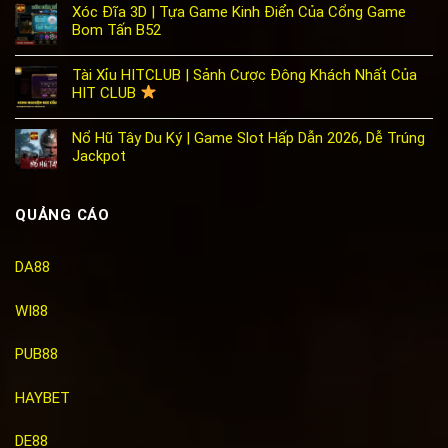
Tứ
Xóc Đĩa 3D | Tựa Game Kinh Điển Của Cổng Game
bình
Linh
luận
Bom Tấn B52
–
ở
Bật
Bắn
Không
Mí
Cá
có
Mẹo
H5
Tài Xỉu HITCLUB | Sảnh Cược Đông Khách Nhất Của
bình
Săn
Online
luận
Hũ
HIT CLUB
–
ở
Hiệu
Cơ
Xóc
Không
Quả
Chế
Đĩa
có
Nhất
Nổ
3D
Nổ Hũ Tây Du Ký | Game Slot Hấp Dẫn 2026, Dễ Trúng
bình
2026
Hũ
|
luận
Chục
Jackpot
Tựa
ở
Tỷ
Game
Tài
Không
Đồng
Kinh
Xỉu
có
VND
Điển
HITCLUB
bình
Mới
Của
|
luận
QUẢNG CÁO
2026
Cổng
Sảnh
ở
Game
Cược
Nổ
Bom
Đông
Hũ
Tấn
Khách
Tây
B52
DA88
Nhất
Du
Của
Ký
HIT
|
CLUB
Game
WI88
Slot
Hấp
Dẫn
PUB88
2026,
Dễ
Trúng
Jackpot
HAYBET
DE88