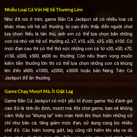
Nhiều Loại Cá Với Hệ Số Thưởng Lớn
Như đã nói ở trên, game Bắn Cá Jackpot sẽ có nhiều loại cá
khác nhau với hệ số thưởng từ cao đến thấp đến người chơi
lựa chọn. Nếu là tân thủ, anh em có thể lựa chọn bắn những
con cá nhỏ với hệ số thưởng x2, x7, x10, x20, x35, x50, x100. Có
mức đạn cao thì có thể thử sức những con cá từ x30, x50, x70,
x150, x200, x500, x600 xu thưởng. Còn nếu tham vọng muốn
kiếm tiền thưởng lớn thì có thể lựa chọn những con cá khủng
lên đến x800, x1000, x2000, x3000 hoặc bắn Nàng Tiên Cá
Jackpot để ăn thưởng.
Game Chạy Mượt Mà, Ít Giật Lag
Game Bắn Cá Jackpot có một yếu tố được game thủ đánh giá
cao đó là tính ổn định, mượt mà. Khi chơi game, bạn sẽ không
cảm thấy sự “khựng lại” trên màn hình khi thực hiện những cử
chỉ như bắn cá, tăng giảm mức đạn, sử dụng cùng lúc nhiều
chế độ. Các hiện tượng giật, lag cũng rất hiếm khi xảy ra dù