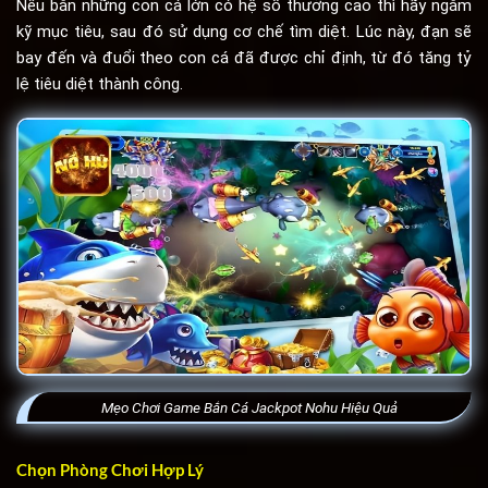
Nếu bắn những con cá lớn có hệ số thưởng cao thì hãy ngắm
kỹ mục tiêu, sau đó sử dụng cơ chế tìm diệt. Lúc này, đạn sẽ
bay đến và đuổi theo con cá đã được chỉ định, từ đó tăng tỷ
lệ tiêu diệt thành công.
Mẹo Chơi Game Bắn Cá Jackpot Nohu Hiệu Quả
Chọn Phòng Chơi Hợp Lý