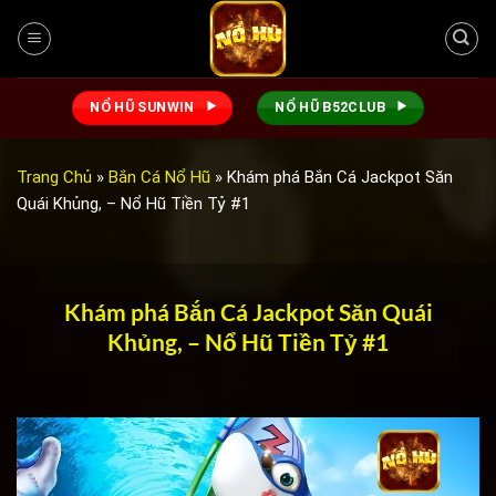
Bỏ
qua
nội
dung
NỔ HŨ SUNWIN
NỔ HŨ B52CLUB
Trang Chủ
»
Bắn Cá Nổ Hũ
»
Khám phá Bắn Cá Jackpot Săn
Quái Khủng, – Nổ Hũ Tiền Tỷ #1
Khám phá Bắn Cá Jackpot Săn Quái
Khủng, – Nổ Hũ Tiền Tỷ #1