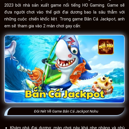
2023 bởi nhà sản xuất game nổi tiếng HO Gaming. Game sẽ
đưa người chơi vào thế giới đại dương bao la sâu thẳm với
những cuộc chiến khốc liệt. Trong game Bắn Cá Jackpot, anh
em sẽ tham gia vào 2 màn chơi gay cấn:
Đôi Nét Về Game Bắn Cá Jackpot Nohu
Khám phá đại dương: màn chơi này khá nhẹ nhàng và phù