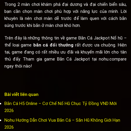
Trong 2 màn chơi khám phá đại dương và đại chiến biển sâu,
bạn cần chọn màn chơi phù hợp với năng lực của mình. Lời
khuyên là nên chơi màn dễ trước để làm quen với cách bắn
súng trước khi bắn ở màn chơi khó hơn.
Trên đây là những thông tin về game Bắn Cá Jackpot Nổ hũ –
thể loại game
bắn cá đổi thưởng
rất được ưa chuộng. Hiện
tại, game đang có rất nhiều ưu đãi và khuyến mãi lớn cho tân
thủ đấy. Tham gia game Bắn Cá Jackpot tại nohu.compare
ngay thôi nào!
Bài viết liên quan
Bắn Cá H5 Online – Cơ Chế Nổ Hũ Chục Tỷ Đồng VND Mới
2026
Nohu Hướng Dẫn Chơi Vua Bắn Cá – Săn Hũ Không Giới Hạn
2026