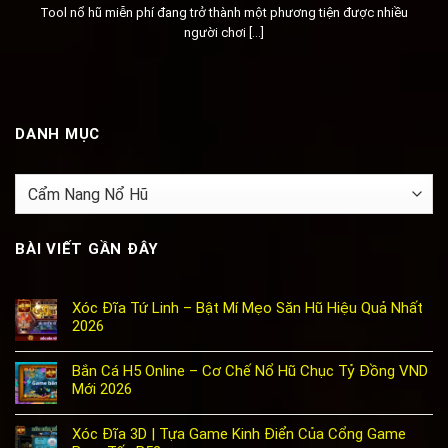
Tool nổ hũ miễn phí đang trở thành một phương tiện được nhiều
người chơi [...]
DANH MỤC
Danh
mục
BÀI VIẾT GẦN ĐÂY
Xóc Đĩa Tứ Linh – Bật Mí Mẹo Săn Hũ Hiệu Quả Nhất
2026
Không
có
Bắn Cá H5 Online – Cơ Chế Nổ Hũ Chục Tỷ Đồng VND
bình
luận
Mới 2026
ở
Xóc
Không
Đĩa
có
Tứ
Xóc Đĩa 3D | Tựa Game Kinh Điển Của Cổng Game
bình
Linh
luận