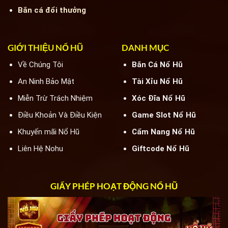
Bắn cá đổi thưởng
GIỚI THIỆU NỔ HŨ
DANH MỤC
Về Chúng Tôi
Bắn Cá Nổ Hũ
An Ninh Bảo Mật
Tài Xỉu Nổ Hũ
Miễn Trừ Trách Nhiệm
Xóc Đĩa Nổ Hũ
Điều Khoản Và Điều Kiện
Game Slot Nổ Hũ
Khuyến mãi Nổ Hũ
Cẩm Nang Nổ Hũ
Liên Hệ Nohu
Giftcode Nổ Hũ
GIẤY PHÉP HOẠT ĐỘNG NỔ HŨ