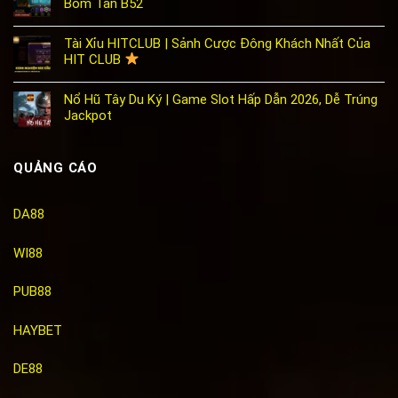
Bom Tấn B52
–
ở
Bật
Bắn
Không
Mí
Cá
có
Mẹo
H5
Tài Xỉu HITCLUB | Sảnh Cược Đông Khách Nhất Của
bình
Săn
Online
luận
Hũ
HIT CLUB
–
ở
Hiệu
Cơ
Xóc
Không
Quả
Chế
Đĩa
có
Nhất
Nổ
3D
Nổ Hũ Tây Du Ký | Game Slot Hấp Dẫn 2026, Dễ Trúng
bình
2026
Hũ
|
luận
Chục
Jackpot
Tựa
ở
Tỷ
Game
Tài
Không
Đồng
Kinh
Xỉu
có
VND
Điển
HITCLUB
bình
Mới
Của
|
luận
QUẢNG CÁO
2026
Cổng
Sảnh
ở
Game
Cược
Nổ
Bom
Đông
Hũ
Tấn
Khách
Tây
B52
DA88
Nhất
Du
Của
Ký
HIT
|
CLUB
Game
WI88
Slot
Hấp
Dẫn
PUB88
2026,
Dễ
Trúng
Jackpot
HAYBET
DE88