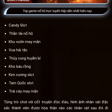
Top game nổ hũ trực tuyến hấp dẫn nhất hiện nay
Candy Slot
Thần tài nổ hũ
Khu vườn may mắn
Vua hải tặc
Thủy cung huyền bí
Kho báu rồng
Kim cương slot
Tam Quốc slot
Trái cây may mắn
Từng trò chơi với cốt truyện độc đáo, hình ảnh nhân vật đặc
sắc thành viên được hóa thân vào các nhân vật sau đó đi