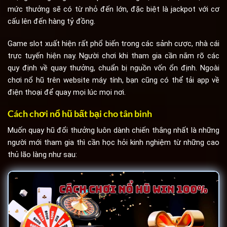
mức thưởng sẽ có từ nhỏ đến lớn, đặc biệt là jackpot với cơ
cấu lên đến hàng tỷ đồng.
Game slot xuất hiện rất phổ biến trong các sảnh cược, nhà cái
trực tuyến hiện nay. Người chơi khi tham gia cần nắm rõ các
quy định về quay thưởng, chuẩn bị nguồn vốn ổn định. Ngoài
chơi nổ hũ trên website máy tính, bạn cũng có thể tải app về
điện thoại để quay mọi lúc mọi nơi.
Cách chơi nổ hũ bất bại cho tân binh
Muốn quay hũ đổi thưởng luôn dành chiến thắng nhất là những
người mới tham gia thì cần học hỏi kinh nghiệm từ những cao
thủ lão làng như sau: