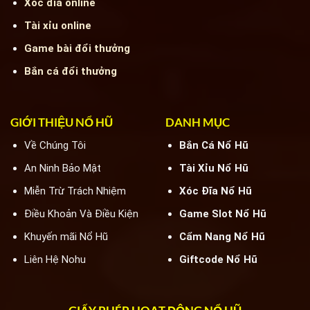
Xóc đĩa online
Tài xỉu online
Game bài đổi thưởng
Bắn cá đổi thưởng
GIỚI THIỆU NỔ HŨ
DANH MỤC
Về Chúng Tôi
Bắn Cá Nổ Hũ
An Ninh Bảo Mật
Tài Xỉu Nổ Hũ
Miễn Trừ Trách Nhiệm
Xóc Đĩa Nổ Hũ
Điều Khoản Và Điều Kiện
Game Slot Nổ Hũ
Khuyến mãi Nổ Hũ
Cẩm Nang Nổ Hũ
Liên Hệ Nohu
Giftcode Nổ Hũ