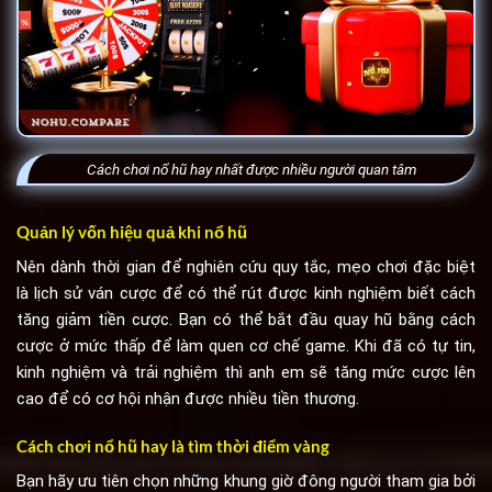
Cách chơi nổ hũ hay nhất được nhiều người quan tâm
Quản lý vốn hiệu quả khi nổ hũ
Nên dành thời gian để nghiên cứu quy tắc, mẹo chơi đặc biệt
là lịch sử ván cược để có thể rút được kinh nghiệm biết cách
tăng giảm tiền cược. Bạn có thể bắt đầu quay hũ bằng cách
cược ở mức thấp để làm quen cơ chế game. Khi đã có tự tin,
kinh nghiệm và trải nghiệm thì anh em sẽ tăng mức cược lên
cao để có cơ hội nhận được nhiều tiền thương.
Cách chơi nổ hũ hay là tìm thời điểm vàng
Bạn hãy ưu tiên chọn những khung giờ đông người tham gia bởi