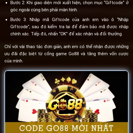
Bước 2: Khi giao diện mới xuất hiện, chọn mục “Giftcode” ở
góc ngoài cùng bên phải màn hình.
Bước 3: Nhập mã Giftcode của anh em vào ô “Nhập
Giftcode”, sau đó kiểm tra lại để đảm bảo mã được nhập
chính xác. Tiếp đó, nhấn “OK” để xác nhận và đổi thưởng.
Chỉ với vài thao tác đơn giản, anh em có thể nhận được những
ưu đãi đặc biệt từ cổng game Go88 và tăng thêm vốn cược
của mình.