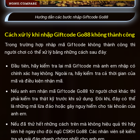
Hướng dẫn các bước nhập Giftcode Go88
Cách xử lý khi nhập Giftcode Go88 không thành công
Trong trường hợp nhập mã Giftcode không thành công thì
người chơi có thể xử lý bằng những cách sau đây:
Đầu tiên, hãy kiểm tra lại mã Giftcode mà anh em nhập có
chính xác hay không. Ngoài ra, hãy kiểm tra cả thời gian của
mã và điều kiện nhận mã.
Nếu anh em nhận mã Giftcode Go88 từ người chơi khác thì
phải kiểm tra thật kỹ trước khi sử dụng. Đôi khi, đây có thể
là những mã lừa đảo hoặc gây nguy hiểm cho tài khoản của
anh em.
Nếu đã thử hết những cách trên mà không hiệu quả thì hãy
liên hệ ngay cho đội ngũ CSKH Go88. Các nhân viên sẽ kiểm
tra và giải đáp nhanh chóng nhất cho anh em.