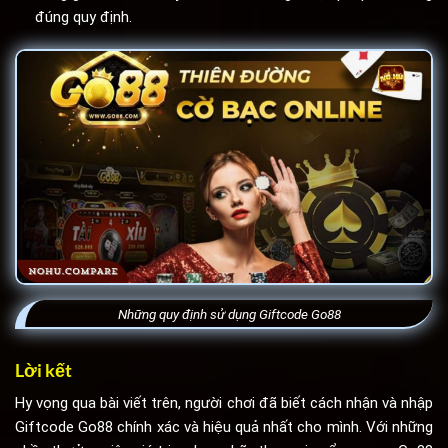
đúng quy định.
Những quy định sử dụng Giftcode Go88
Lời kết
Hy vọng qua bài viết trên, người chơi đã biết cách nhận và nhập
Giftcode Go88 chính xác và hiệu quả nhất cho mình. Với những