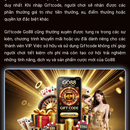
duy nhất. Khi nhập Giftcode, người chơi sẽ nhận được các
phần thưởng giá trị như tiền thưởng, xu, điểm thưởng hoặc
quyền lợi đặc biệt khác.
Giftcode Go88 cũng thường xuyên được tung ra trong các sự
kiện, chương trình khuyến mãi hoặc ưu đãi dành riêng cho các
thành viên VIP. Việc sở hữu và sử dụng Giftcode không chỉ giúp
người chơi tiết kiệm chi phí mà còn tạo cơ hội trải nghiệm
những tính năng, dịch vụ và sản phẩm cược mới của Go88.