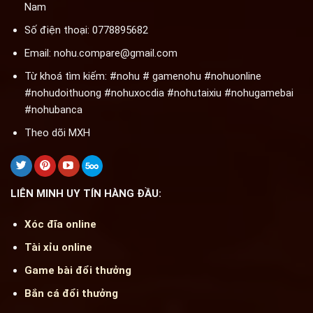
Nam
Số điện thoại: 0778895682
Email:
nohu.compare@gmail.com
Từ khoá tìm kiếm: #nohu # gamenohu #nohuonline
#nohudoithuong #nohuxocdia #nohutaixiu #nohugamebai
#nohubanca
Theo dõi MXH
LIÊN MINH UY TÍN HÀNG ĐẦU:
Xóc đĩa online
Tài xỉu online
Game bài đổi thưởng
Bắn cá đổi thưởng