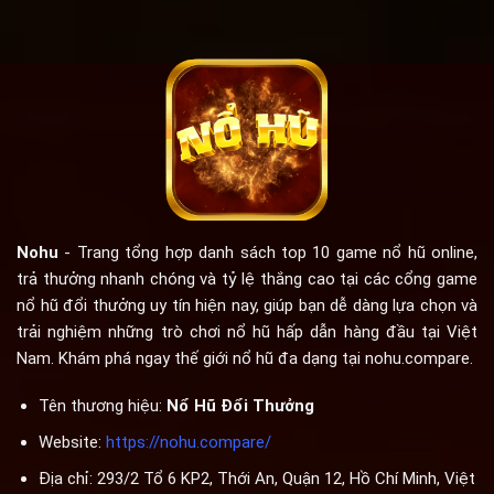
Nohu
- Trang tổng hợp danh sách top 10 game nổ hũ online,
trả thưởng nhanh chóng và tỷ lệ thắng cao tại các cổng game
nổ hũ đổi thưởng uy tín
hiện nay, giúp bạn dễ dàng lựa chọn và
trải nghiệm những trò chơi nổ hũ hấp dẫn hàng đầu tại Việt
Nam. Khám phá ngay thế giới nổ hũ đa dạng tại nohu.compare.
Tên thương hiệu:
Nổ Hũ Đổi Thưởng
Website:
https://nohu.compare/
Địa chỉ: 293/2 Tổ 6 KP2, Thới An, Quận 12, Hồ Chí Minh, Việt