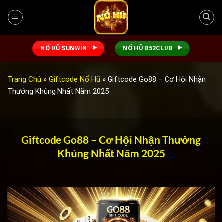
Bỏ
qua
nội
dung
NỔ HŨ SUNWIN
NỔ HŨ B52CLUB
Trang Chủ
»
Giftcode Nổ Hũ
»
Giftcode Go88 – Cơ Hội Nhận
Thưởng Khủng Nhất Năm 2025
Giftcode Go88 – Cơ Hội Nhận Thưởng
Khủng Nhất Năm 2025