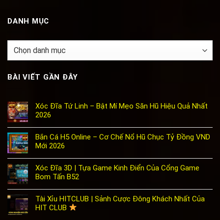
DANH MỤC
Danh
mục
BÀI VIẾT GẦN ĐÂY
Xóc Đĩa Tứ Linh – Bật Mí Mẹo Săn Hũ Hiệu Quả Nhất
2026
Không
có
Bắn Cá H5 Online – Cơ Chế Nổ Hũ Chục Tỷ Đồng VND
bình
luận
Mới 2026
ở
Xóc
Không
Đĩa
có
Tứ
Xóc Đĩa 3D | Tựa Game Kinh Điển Của Cổng Game
bình
Linh
luận
Bom Tấn B52
–
ở
Bật
Bắn
Không
Mí
Cá
có
Mẹo
H5
Tài Xỉu HITCLUB | Sảnh Cược Đông Khách Nhất Của
bình
Săn
Online
luận
Hũ
HIT CLUB
–
ở
Hiệu
Cơ
Xóc
Không
Quả
Chế