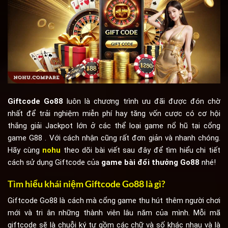
Giftcode Go88
luôn là chương trình ưu đãi được đón chờ
nhất để trải nghiệm miễn phí hay tăng vốn cược có cơ hội
thắng giải Jackpot lớn ở các thể loại game nổ hũ tại cổng
game G88 . Với cách nhận cũng rất đơn giản và nhanh chóng.
Hãy cùng
nohu
theo dõi bài viết sau đây để tìm hiểu chi tiết
cách sử dụng Giftcode của
game bài đổi thưởng Go88
nhé!
Tìm hiểu khái niệm Giftcode Go88 là gì?
Giftcode Go88 là cách mà cổng game thu hút thêm người chơi
mới và tri ân những thành viên lâu năm của mình. Mỗi mã
giftcode sẽ là chuỗi ký tự gồm các chữ và số khác nhau và là