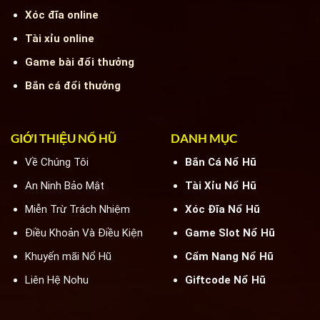
Xóc đĩa online
Tài xỉu online
Game bài đổi thưởng
Bắn cá đổi thưởng
GIỚI THIỆU NỔ HŨ
DANH MỤC
Về Chúng Tôi
Bắn Cá Nổ Hũ
An Ninh Bảo Mật
Tài Xỉu Nổ Hũ
Miễn Trừ Trách Nhiệm
Xóc Đĩa Nổ Hũ
Điều Khoản Và Điều Kiện
Game Slot Nổ Hũ
Khuyến mãi Nổ Hũ
Cẩm Nang Nổ Hũ
Liên Hệ Nohu
Giftcode Nổ Hũ