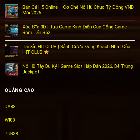
có
Bắn Cá H5 Online – Cơ Chế Nổ Hũ Chục Tỷ Đồng VND
bình
luận
Mới 2026
ở
Xóc
Không
Đĩa
có
Tứ
Xóc Đĩa 3D | Tựa Game Kinh Điển Của Cổng Game
bình
Linh
luận
Bom Tấn B52
–
ở
Bật
Bắn
Không
Mí
Cá
có
Mẹo
H5
Tài Xỉu HITCLUB | Sảnh Cược Đông Khách Nhất Của
bình
Săn
Online
luận
Hũ
HIT CLUB
–
ở
Hiệu
Cơ
Xóc
Không
Quả
Chế
Đĩa
có
Nhất
Nổ
3D
Nổ Hũ Tây Du Ký | Game Slot Hấp Dẫn 2026, Dễ Trúng
bình
2026
Hũ
|
luận
Chục
Jackpot
Tựa
ở
Tỷ
Game
Tài
Không
Đồng
Kinh
Xỉu
có
VND
Điển
HITCLUB
bình
Mới
Của
|
luận
QUẢNG CÁO
2026
Cổng
Sảnh
ở
Game
Cược
Nổ
Bom
Đông
Hũ
Tấn
Khách
Tây
B52
DA88
Nhất
Du
Của
Ký
HIT
|
CLUB
Game
WI88
Slot
Hấp
Dẫn
PUB88
2026,
Dễ