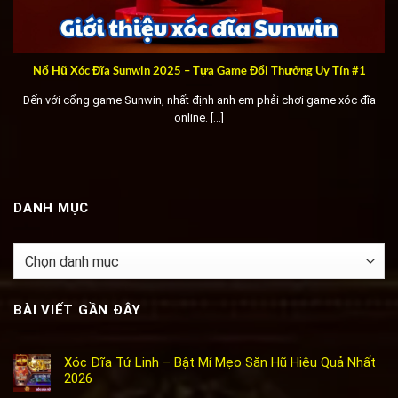
Nổ Hũ Xóc Đĩa Sunwin 2025 – Tựa Game Đổi Thưởng Uy Tín #1
Đến với cổng game Sunwin, nhất định anh em phải chơi game xóc đĩa
online. [...]
DANH MỤC
Danh
mục
BÀI VIẾT GẦN ĐÂY
Xóc Đĩa Tứ Linh – Bật Mí Mẹo Săn Hũ Hiệu Quả Nhất
2026
Không