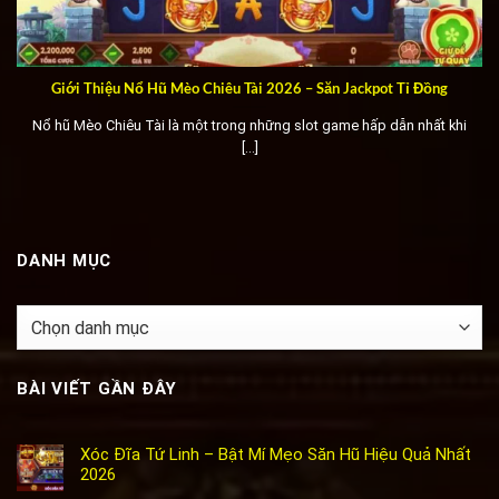
Giới Thiệu Nổ Hũ Mèo Chiêu Tài 2026 – Săn Jackpot Tỉ Đồng
Nổ hũ Mèo Chiêu Tài là một trong những slot game hấp dẫn nhất khi
[...]
DANH MỤC
Danh
mục
BÀI VIẾT GẦN ĐÂY
Xóc Đĩa Tứ Linh – Bật Mí Mẹo Săn Hũ Hiệu Quả Nhất
2026
Không