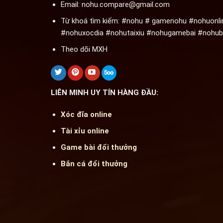
Email:
nohu.compare@gmail.com
Từ khoá tìm kiếm: #nohu # gamenohu #nohuonl
#nohuxocdia #nohutaixiu #nohugamebai #nohu
Theo dõi MXH
LIÊN MINH UY TÍN HÀNG ĐẦU:
Xóc đĩa online
Tài xỉu online
Game bài đổi thưởng
Bắn cá đổi thưởng