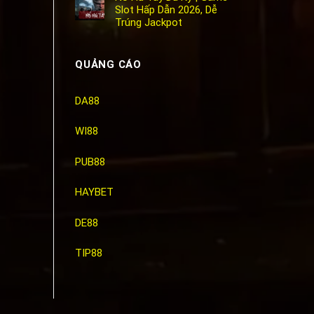
luận
Game
VND
Slot Hấp Dẫn 2026, Dễ
ở
Kinh
Mới
Tài
Trúng Jackpot
Điển
2026
Xỉu
Của
Không
HITCLUB
Cổng
có
|
Game
bình
Sảnh
Bom
luận
QUẢNG CÁO
Cược
Tấn
ở
Đông
B52
Nổ
Khách
Hũ
Nhất
Tây
Của
DA88
Du
HIT
Ký
CLUB
|
Game
WI88
Slot
Hấp
Dẫn
PUB88
2026,
Dễ
Trúng
Jackpot
HAYBET
DE88
TIP88